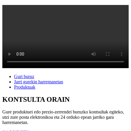
Guri buruz
Jarri gurekin harremanetan
Produktuak
KONTSULTA ORAIN
Gure produktuei edo prezio-zerrendei buruzko kontsultak egiteko,
utzi zure posta elektronikoa eta 24 orduko epean jarriko gara
harremanetan.