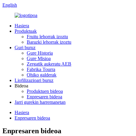
English
Hasiera
Produktuak
Fruitu lehorrak izoztu
Barazki lehorrak izoztu
Guri buruz
Gure Historia
Gure Misioa
Zergatik aukeratu AEB
Fabrika Tourra
Ohiko galderak
Liofilizazioari buruz
Bideoa
Produktuen bideoa
Enpresaren bideoa
Jarri gurekin harremanetan
Hasiera
Enpresaren bideoa
Enpresaren bideoa