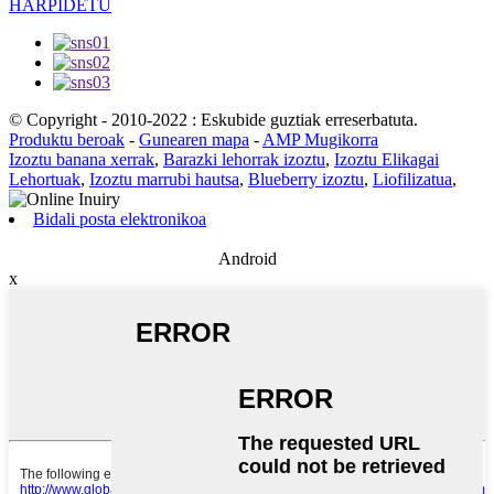
HARPIDETU
© Copyright - 2010-2022 : Eskubide guztiak erreserbatuta.
Produktu beroak
-
Gunearen mapa
-
AMP Mugikorra
Izoztu banana xerrak
,
Barazki lehorrak izoztu
,
Izoztu Elikagai
Lehortuak
,
Izoztu marrubi hautsa
,
Blueberry izoztu
,
Liofilizatua
,
Bidali posta elektronikoa
Android
x