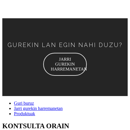
GUREKIN LAN EGIN NAHI DUZU?
JARRI
GUREKIN
HARREMANETAN
Guri buruz
Jarri gurekin harremanetan
Produktuak
KONTSULTA ORAIN