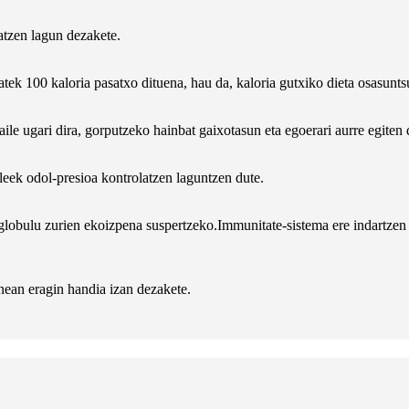
atzen lagun dezakete.
batek 100 kaloria pasatxo dituena, hau da, kaloria gutxiko dieta osasun
ile ugari dira, gorputzeko hainbat gaixotasun eta egoerari aurre egiten 
leek odol-presioa kontrolatzen laguntzen dute.
globulu zurien ekoizpena suspertzeko.Immunitate-sistema ere indartzen d
unean eragin handia izan dezakete.