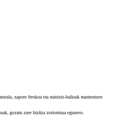
turala, zapore freskoa eta nutrizio-balioak mantentzen
tuak, gozatu zure bizitza zoriontsua egunero.