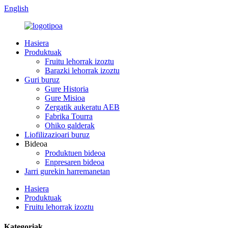
English
Hasiera
Produktuak
Fruitu lehorrak izoztu
Barazki lehorrak izoztu
Guri buruz
Gure Historia
Gure Misioa
Zergatik aukeratu AEB
Fabrika Tourra
Ohiko galderak
Liofilizazioari buruz
Bideoa
Produktuen bideoa
Enpresaren bideoa
Jarri gurekin harremanetan
Hasiera
Produktuak
Fruitu lehorrak izoztu
Kategoriak