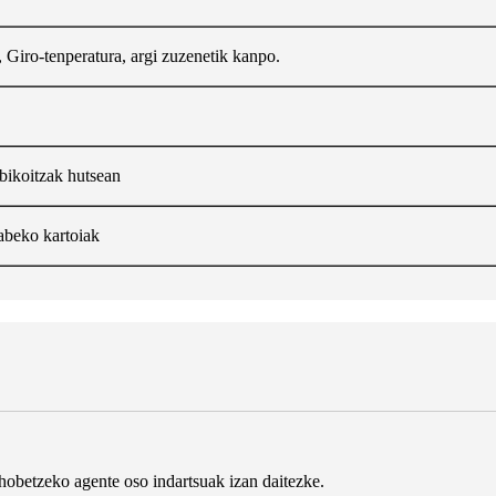
, Giro-tenperatura, argi zuzenetik kanpo.
bikoitzak hutsean
abeko kartoiak
 hobetzeko agente oso indartsuak izan daitezke.