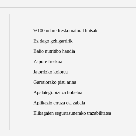
%100 udare fresko natural hutsak
Ez dago gehigarririk
Balio nutritibo handia
Zapore freskoa
Jatorrizko kolorea
Garraiorako pisu arina
Apalategi-bizitza hobetua
Aplikazio erraza eta zabala
Elikagaien segurtasunerako trazabilitatea