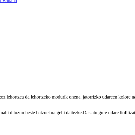
Izoz lehortzea da lehortzeko modurik onena, jatorrizko udareen kolore na
ahi dituzun beste batzuetara gehi daitezke.Dastatu gure udare liofiliza