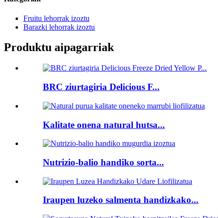
Fruitu lehorrak izoztu
Barazki lehorrak izoztu
Produktu aipagarriak
BRC ziurtagiria Delicious F...
Kalitate onena natural hutsa...
Nutrizio-balio handiko sorta...
Iraupen luzeko salmenta handizkako...