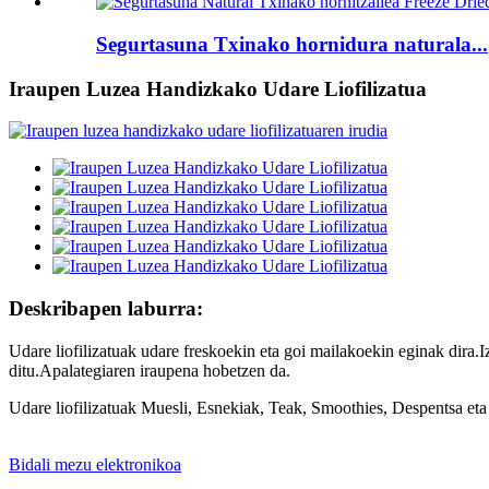
Segurtasuna Txinako hornidura naturala...
Iraupen Luzea Handizkako Udare Liofilizatua
Deskribapen laburra:
Udare liofilizatuak udare freskoekin eta goi mailakoekin eginak dira.
ditu.Apalategiaren iraupena hobetzen da.
Udare liofilizatuak Muesli, Esnekiak, Teak, Smoothies, Despentsa eta n
Bidali mezu elektronikoa