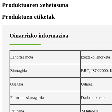
Produktuaren xehetasuna
Produktuen etiketak
Oinarrizko informazioa
Lehortze mota
Izozteko lehorketa
Ziurtagiria
BRC, ISO22000, K
Osagaia
Udarea
Formatu eskuragarria
Dadoak, xerrak
Iraupena
24 hilabete