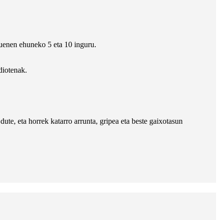
tsuenen ehuneko 5 eta 10 inguru.
diotenak.
ute, eta horrek katarro arrunta, gripea eta beste gaixotasun