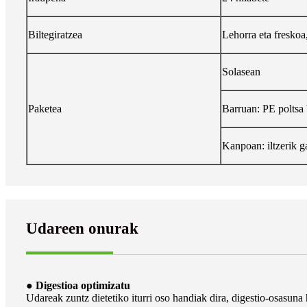
Biltegiratzea
Lehorra eta freskoa
Solasean
Paketea
Barruan: PE poltsa 
Kanpoan: iltzerik g
Udareen onurak
● Digestioa optimizatu
Udareak zuntz dietetiko iturri oso handiak dira, digestio-osasuna