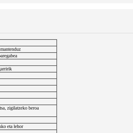
a mantenduz
paregabea
rririk
sa, zigilatzeko beroa
sko eta lehor