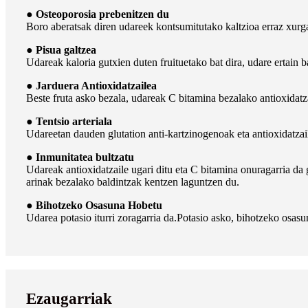
● Osteoporosia prebenitzen du
Boro aberatsak diren udareek kontsumitutako kaltzioa erraz xurg
● Pisua galtzea
Udareak kaloria gutxien duten fruituetako bat dira, udare ertain 
● Jarduera Antioxidatzailea
Beste fruta asko bezala, udareak C bitamina bezalako antioxidatza
● Tentsio arteriala
Udareetan dauden glutation anti-kartzinogenoak eta antioxidatzai
● Inmunitatea bultzatu
Udareak antioxidatzaile ugari ditu eta C bitamina onuragarria da 
arinak bezalako baldintzak kentzen laguntzen du.
● Bihotzeko Osasuna Hobetu
Udarea potasio iturri zoragarria da.Potasio asko, bihotzeko osas
Ezaugarriak