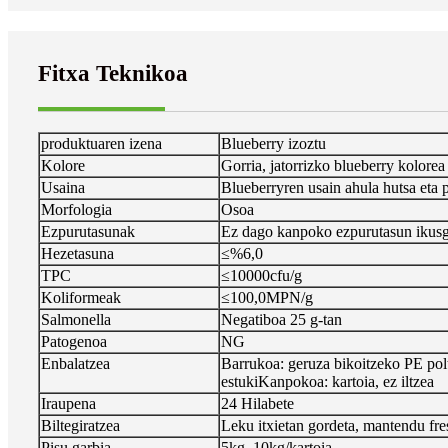
Fitxa Teknikoa
produktuaren izena
Blueberry izoztu
Kolore
Gorria, jatorrizko blueberry kolore
Usaina
Blueberryren usain ahula hutsa eta 
Morfologia
Osoa
Ezpurutasunak
Ez dago kanpoko ezpurutasun ikusga
Hezetasuna
≤%6,0
TPC
≤10000cfu/g
Koliformeak
≤100,0MPN/g
Salmonella
Negatiboa 25 g-tan
Patogenoa
NG
Enbalatzea
Barrukoa: geruza bikoitzeko PE polt
estuki
Kanpokoa: kartoia, ez iltzea
Iraupena
24 Hilabete
Biltegiratzea
Leku itxietan gordeta, mantendu fre
Pisu garbia
5kg, 10kg/kartoia